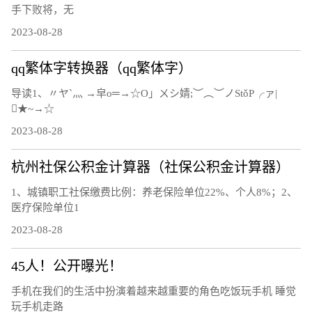
手下败将，无
2023-08-28
qq繁体字转换器（qq繁体字）
导读1、〃ヤ`灬 →皁ο═→☆Ο」ㄨシ婧;︶︵︶ノStǒΡ╭ァ|
★~→☆
2023-08-28
杭州社保公积金计算器（社保公积金计算器）
1、城镇职工社保缴费比例：养老保险单位22%、个人8%；2、
医疗保险单位1
2023-08-28
45人！公开曝光！
手机在我们的生活中扮演着越来越重要的角色吃饭玩手机 睡觉
玩手机走路