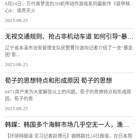
8月24日，万代南梦宫的3D机甲动作游戏系列最新作《装甲核
心6：境界天火
2023-08-25
无视交通规则、抢占非机动车道 如何引导“暴走团”有序、合规的活动？
辽宁省本溪市治安管理支队民警曹玲波向记者介绍了一支“暴走
团”影...
2023-08-25
荀子的思想特点和形成原因 荀子的思想
0471房产来为大家解答以上的问题。荀子的思想特点和形成原
因，荀子的思
2023-08-25
韩媒：韩国多个海鲜市场几乎空无一人，渔民担忧未来生计
【环球网报道 见习记者赵博元】据韩联社24日报道，在日本周