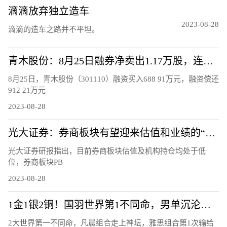
滴滴放弃独立造车
2023-08-28
滴滴的造车之路并不平坦。
青木股份：8月25日融券净卖出1.17万股，连续3日累计净卖出4.46万股
8月25日，青木股份（301110）融资买入688 91万元，融资偿还
912 21万元
2023-08-28
光大证券：券商板块有望迎来估值和业绩的“双升”
光大证券研报指出，目前券商板块估值及机构持仓均处于低
位，券商板块PB
2023-08-28
1金1银2铜！国羽世界第1不同命，男单沉沦，陈雨菲大满贯梦碎！
2大世界第一不同命，凡晨组合走上神坛，雅思组合第1次输给