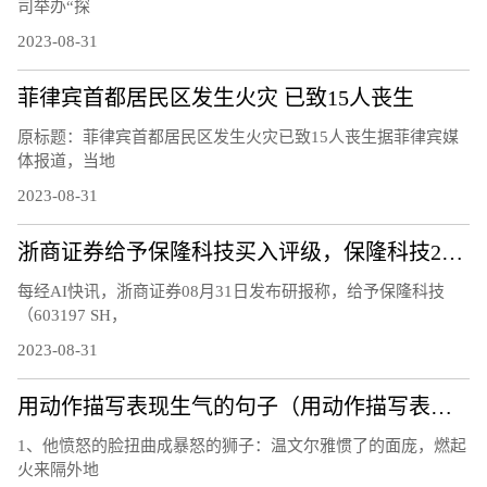
司举办“探
2023-08-31
菲律宾首都居民区发生火灾 已致15人丧生
原标题：菲律宾首都居民区发生火灾已致15人丧生据菲律宾媒
体报道，当地
2023-08-31
浙商证券给予保隆科技买入评级，保隆科技2023年中报业绩点评，近期获5份券商研报关注，目标均价涨幅29.38%
每经AI快讯，浙商证券08月31日发布研报称，给予保隆科技
（603197 SH，
2023-08-31
用动作描写表现生气的句子（用动作描写表现生气）
1、他愤怒的脸扭曲成暴怒的狮子：温文尔雅惯了的面庞，燃起
火来隔外地