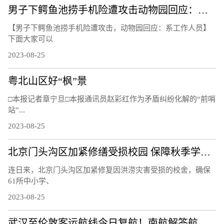
男子下鳄鱼池捞手机险遭攻击动物园回应：系工作人员 具体是怎么回事？
【男子下鳄鱼池捞手机险遭攻击，动物园回应：系工作人员】
下面大家可以
2023-08-25
粤北山区好“枫”景
□本报记者章宁旦□本报通讯员赵彩红作为矛盾纠纷化解的“前哨
站”...
2023-08-25
北京门头沟区加紧修缮受损校园 保障秋季学期如期开学
连日来，北京门头沟区加紧修复因洪涝灾害受损的校舍，确保
61所中小学、
2023-08-25
武汉至伦敦客运航线今日复航！南航解答航线复航热点问题