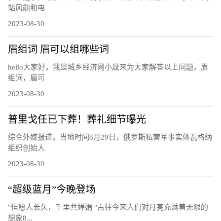
站风能和电
2023-08-30
眉组词 眉可以组哪些词
hello大家好，我是城乡经济网小晟来为大家解答以上问题，眉
组词，眉可
2023-08-30
普里戈任已下葬！葬礼细节曝光
综合外媒报道，当地时间8月29日，俄罗斯私营军事实体瓦格纳
组织创始人
2023-08-30
“超级蓝月”今晚登场
"但愿人长久，千里共婵娟 "古往今来人们对月亮充满着无限的
想象8...