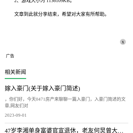
2、游戏大小为 1136109KB。
文章到此就分享结束，希望对大家有所帮助。
x
广告
相关新闻
嫁入豪门(关于嫁入豪门简述)
，你们好，今天0471房产来聊聊一篇入豪门，入豪门简述的文
章,网友们对
2023-09-01
47岁李湘单身富婆官宣退休，老友何炅曾大夸她带自己发家致富：她建议我在北京买房，刚买完就限购了