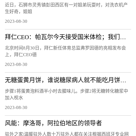
近日，石狮市灵秀镇彭田西区有一对姐弟玩耍时，对洗衣机产
生好奇，姐姐
2023-08-30
拜仁CEO：帕瓦尔今天接受国米体检；我们正在寻找他的替代者
北京时间8月30日，拜仁新任体育总监弗罗因德的亮相发布会
上，拜仁CEO德
2023-08-30
无糖蛋黄月饼，谁说糖尿病人就不能吃月饼，这个中秋节你也有口福
步骤1将蛋黄泡料酒半小时去腥味儿。步骤2将无糖转化糖浆中
加入枧水
2023-08-30
风能：摩洛哥，阿拉伯地区的领导者
驻外之家|温暖驻外人数十万驻外人都在关注根据西班牙专业网