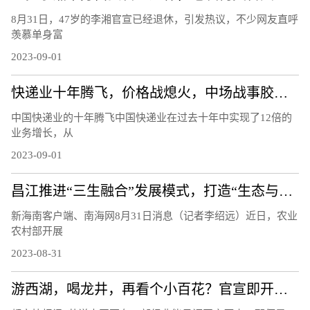
8月31日，47岁的李湘官宣已经退休，引发热议，不少网友直呼
羡慕单身富
2023-09-01
快递业十年腾飞，价格战熄火，中场战事胶着，硬件先手棋关键|产业链情报站
中国快递业的十年腾飞中国快递业在过去十年中实现了12倍的
业务增长，从
2023-09-01
昌江推进“三生融合”发展模式，打造“生态与产业带动并存型国家乡村振兴示范县”
新海南客户端、南海网8月31日消息（记者李绍远）近日，农业
农村部开展
2023-08-31
游西湖，喝龙井，再看个小百花？官宣即开票，蝴蝶剧场推出“亚运限定”版《梁祝》