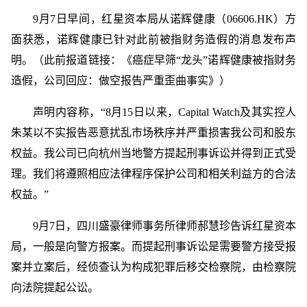
9月7日早间，红星资本局从诺辉健康（06606.HK）方
面获悉，诺辉健康已针对此前被指财务造假的消息发布声
明。（此前报道链接：《癌症早筛“龙头”诺辉健康被指财务
造假，公司回应：做空报告严重歪曲事实》）
声明内容称，“8月15日以来，Capital Watch及其实控人
朱某以不实报告恶意扰乱市场秩序并严重损害我公司和股东
权益。我公司已向杭州当地警方提起刑事诉讼并得到正式受
理。我们将遵照相应法律程序保护公司和相关利益方的合法
权益。”
9月7日，四川盛豪律师事务所律师郝慧珍告诉红星资本
局，一般是向警方报案。而提起刑事诉讼是需要警方接受报
案并立案后，经侦查认为构成犯罪后移交检察院，由检察院
向法院提起公讼。