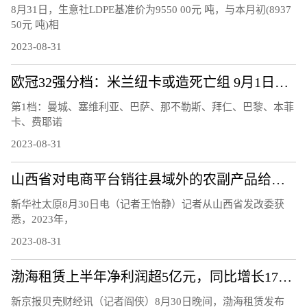
8月31日，生意社LDPE基准价为9550 00元 吨，与本月初(8937
50元 吨)相
2023-08-31
欧冠32强分档：米兰纽卡或造死亡组 9月1日抽签见分晓
第1档：曼城、塞维利亚、巴萨、那不勒斯、拜仁、巴黎、本菲
卡、费耶诺
2023-08-31
山西省对电商平台销往县域外的农副产品给予补贴
新华社太原8月30日电（记者王怡静）记者从山西省发改委获
悉，2023年，
2023-08-31
渤海租赁上半年净利润超5亿元，同比增长170.45%
新京报贝壳财经讯（记者阎侠）8月30日晚间，渤海租赁发布