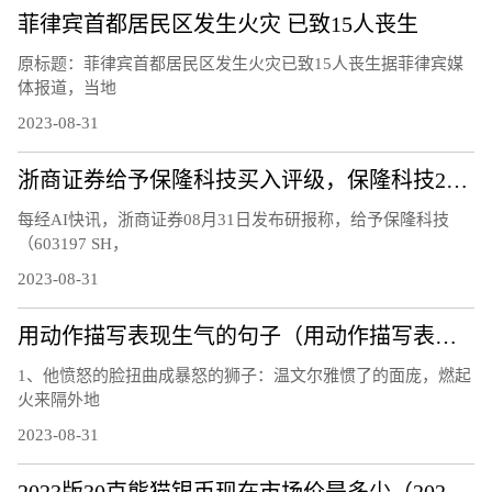
菲律宾首都居民区发生火灾 已致15人丧生
原标题：菲律宾首都居民区发生火灾已致15人丧生据菲律宾媒
体报道，当地
2023-08-31
浙商证券给予保隆科技买入评级，保隆科技2023年中报业绩点评，近期获5份券商研报关注，目标均价涨幅29.38%
每经AI快讯，浙商证券08月31日发布研报称，给予保隆科技
（603197 SH，
2023-08-31
用动作描写表现生气的句子（用动作描写表现生气）
1、他愤怒的脸扭曲成暴怒的狮子：温文尔雅惯了的面庞，燃起
火来隔外地
2023-08-31