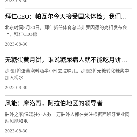
2023-08-30
拜仁CEO：帕瓦尔今天接受国米体检；我们正在寻找他的替代者
北京时间8月30日，拜仁新任体育总监弗罗因德的亮相发布会
上，拜仁CEO德
2023-08-30
无糖蛋黄月饼，谁说糖尿病人就不能吃月饼，这个中秋节你也有口福
步骤1将蛋黄泡料酒半小时去腥味儿。步骤2将无糖转化糖浆中
加入枧水
2023-08-30
风能：摩洛哥，阿拉伯地区的领导者
驻外之家|温暖驻外人数十万驻外人都在关注根据西班牙专业网
站风能和电
2023-08-30