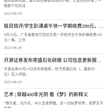
遇到这种问题，瘟公明仿佛智商真的不够。它歪头好好看了一
眼那个坑坑洼
2023-08-29
极目锐评|学生趴课桌午休一学期收费200元，谁出这笔钱更好？
8月29日，广东省教育厅回应东莞一学校学生午休趴睡收费200
元一事。工作
2023-08-29
开源证券发布荣盛石化研报 公司信息更新报告：2023Q2公司业绩扭亏为盈 坚定看好向上弹性
开源证券08月29日发布研报称，给予荣盛石化（，最新价：
元）买入评级。
2023-08-29
艺术 | 穿越400年光阴 看《梦》的新释义
“情与爱，功与名，叫人怎舍梦醒。这一切似梦非梦，是梦又不