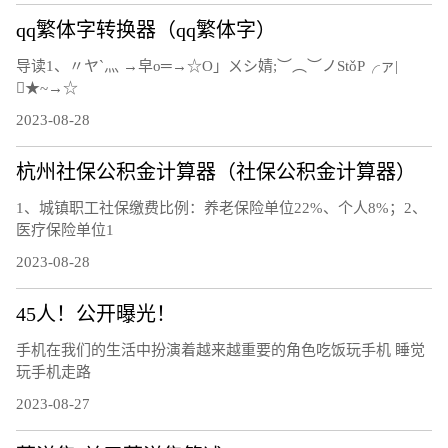
qq繁体字转换器（qq繁体字）
导读1、〃ヤ`灬 →皁ο═→☆Ο」ㄨシ婧;︶︵︶ノStǒΡ╭ァ|
★~→☆
2023-08-28
杭州社保公积金计算器（社保公积金计算器）
1、城镇职工社保缴费比例：养老保险单位22%、个人8%；2、
医疗保险单位1
2023-08-28
45人！公开曝光！
手机在我们的生活中扮演着越来越重要的角色吃饭玩手机 睡觉
玩手机走路
2023-08-27