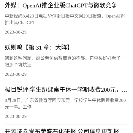
外媒：OpenAI推企业版ChatGPT与微软竞争
中新经纬8月29日电据华尔街日报中文网29日报道，OpenAI将
推出其ChatGPT
2023-08-29
妖则鸣【第 31 章：大阵】
遇到这种问题，瘟公明仿佛智商真的不够。它歪头好好看了一
眼那个坑坑洼
2023-08-29
极目锐评|学生趴课桌午休一学期收费200元，谁出这笔钱更好？
8月29日，广东省教育厅回应东莞一学校学生午休趴睡收费200
元一事。工作
2023-08-29
开源证券发布荣盛石化研报 公司信息更新报告：2023Q2公司业绩扭亏为盈 坚定看好向上弹性