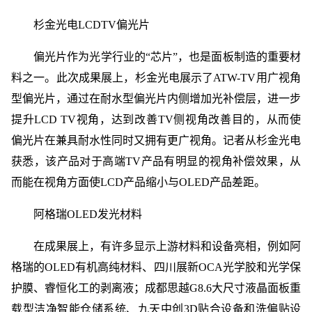
杉金光电LCDTV偏光片
偏光片作为光学行业的“芯片”，也是面板制造的重要材
料之一。此次成果展上，杉金光电展示了ATW-TV用广视角
型偏光片，通过在耐水型偏光片内侧增加光补偿层，进一步
提升LCD TV视角，达到改善TV侧视角改善目的，从而使
偏光片在兼具耐水性同时又拥有更广视角。记者从杉金光电
获悉，该产品对于高端TV产品有明显的视角补偿效果，从
而能在视角方面使LCD产品缩小与OLED产品差距。
阿格瑞OLED发光材料
在成果展上，有许多显示上游材料和设备亮相，例如阿
格瑞的OLED有机高纯材料、四川展新OCA光学胶和光学保
护膜、睿恒化工的剥离液；成都思越G8.6大尺寸液晶面板重
载型洁净智能仓储系统、九天中创3D贴合设备和洗偏贴设