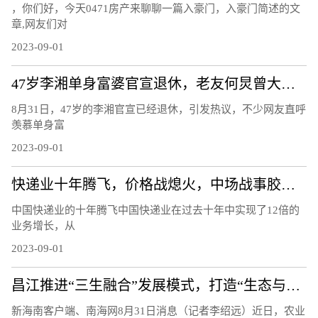
，你们好，今天0471房产来聊聊一篇入豪门，入豪门简述的文
章,网友们对
2023-09-01
47岁李湘单身富婆官宣退休，老友何炅曾大夸她带自己发家致富：她建议我在北京买房，刚买完就限购了
8月31日，47岁的李湘官宣已经退休，引发热议，不少网友直呼
羡慕单身富
2023-09-01
快递业十年腾飞，价格战熄火，中场战事胶着，硬件先手棋关键|产业链情报站
中国快递业的十年腾飞中国快递业在过去十年中实现了12倍的
业务增长，从
2023-09-01
昌江推进“三生融合”发展模式，打造“生态与产业带动并存型国家乡村振兴示范县”
新海南客户端、南海网8月31日消息（记者李绍远）近日，农业