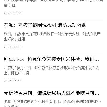
巨人发布2023半年报：营收14 42亿元，净利润6 64亿元,巨人网
络,分红
2023-08-30
石狮：熊孩子被困洗衣机 消防成功救助
近日，石狮市灵秀镇彭田西区有一对姐弟玩耍时，对洗衣机产
生好奇，姐姐
2023-08-30
拜仁CEO：帕瓦尔今天接受国米体检；我们正在寻找他的替代者
北京时间8月30日，拜仁新任体育总监弗罗因德的亮相发布会
上，拜仁CEO德
2023-08-30
无糖蛋黄月饼，谁说糖尿病人就不能吃月饼，这个中秋节你也有口福
步骤1将蛋黄泡料酒半小时去腥味儿。步骤2将无糖转化糖浆中